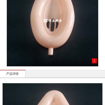
1
产品详情