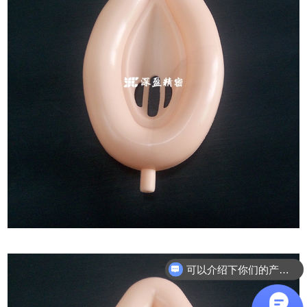
可以介绍下你们的产品么
你们是怎么收费的呢