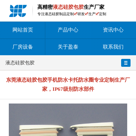
高精密
液态硅胶包胶
生产厂家
专注液态硅胶制品定制
研发
生产
定制
网站首页
产品中心
资讯中心
厂房设备
关于盈泰
联系我们
液态硅胶包胶
东莞液态硅胶包胶手机防水卡托防水圈专业定制生产厂
家，IP67级别防水部件