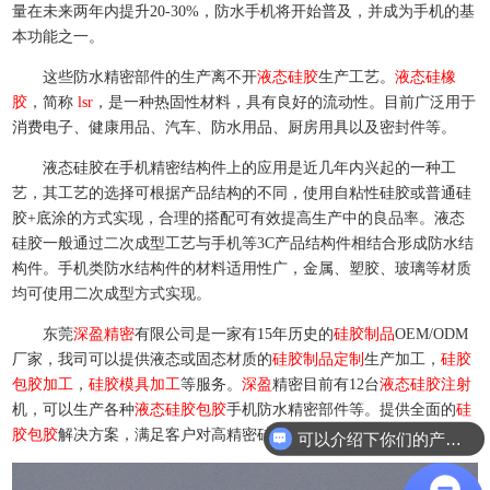
量在未来两年内提升20-30%，防水手机将开始普及，并成为手机的基
本功能之一。
这些防水精密部件的生产离不开
液态硅胶
生产工艺。
液态硅橡
胶
，简称
lsr
，是一种热固性材料，具有良好的流动性。目前广泛用于
消费电子、健康用品、汽车、防水用品、厨房用具以及密封件等。
液态硅胶在手机精密结构件上的应用是近几年内兴起的一种工
艺，其工艺的选择可根据产品结构的不同，使用自粘性硅胶或普通硅
胶+底涂的方式实现，合理的搭配可有效提高生产中的良品率。液态
硅胶一般通过二次成型工艺与手机等3C产品结构件相结合形成防水结
构件。手机类防水结构件的材料适用性广，金属、塑胶、玻璃等材质
均可使用二次成型方式实现。
东莞
深盈精密
有限公司是一家有15年历史的
硅胶制品
OEM/ODM
厂家，我司可以提供液态或固态材质的
硅胶制品定制
生产加工，
硅胶
包胶加工
，
硅胶模具加工
等服务。
深盈
精密目前有12台
液态硅胶注射
机，可以生产各种
液态硅胶包胶
手机防水精密部件等。提供全面的
硅
胶包胶
解决方案，满足客户对高精密硅胶包胶防水密封产品需求。
可以介绍下你们的产品么