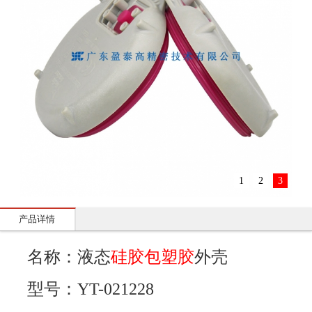
1
2
3
产品详情
名称：液态
硅胶包塑胶
外壳
型号：YT-021228